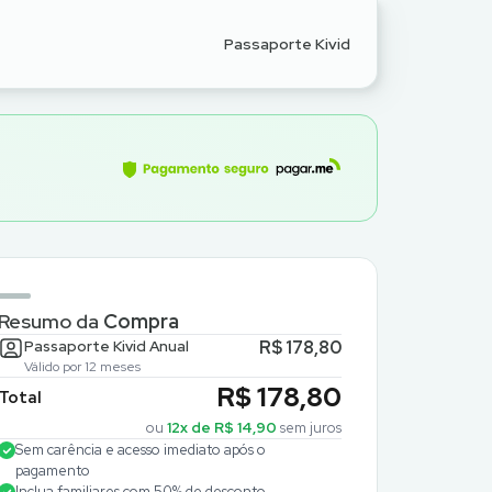
Passaporte Kivid
Resumo da
Compra
Passaporte Kivid Anual
R$ 178,80
Válido por 12 meses
R$ 178,80
Total
ou
12
x de
R$ 14,90
sem juros
Sem carência e acesso imediato após o
pagamento
Inclua familiares com 50% de desconto